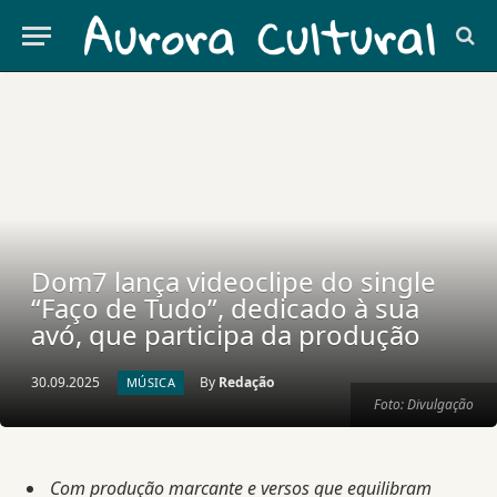
Dom7 lança videoclipe do single
“Faço de Tudo”, dedicado à sua
avó, que participa da produção
30.09.2025
By
Redação
MÚSICA
Foto: Divulgação
Com produção marcante e versos que equilibram