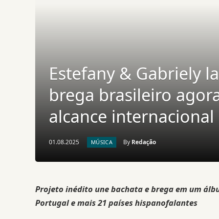
Estefany & Gabriely l
brega brasileiro ago
alcance internacional
01.08.2025
By
Redação
MÚSICA
Projeto inédito une bachata e brega em um álbum
Portugal e mais 21 países hispanofalantes