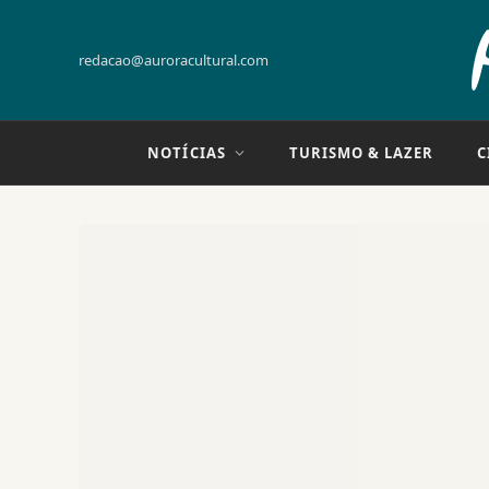
redacao@auroracultural.com
NOTÍCIAS
TURISMO & LAZER
C