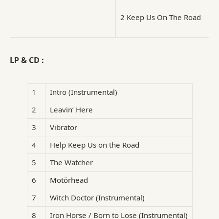
2
Keep Us On The Road
LP & CD :
1
Intro (Instrumental)
2
Leavin’ Here
3
Vibrator
4
Help Keep Us on the Road
5
The Watcher
6
Motörhead
7
Witch Doctor (Instrumental)
8
Iron Horse / Born to Lose (Instrumental)