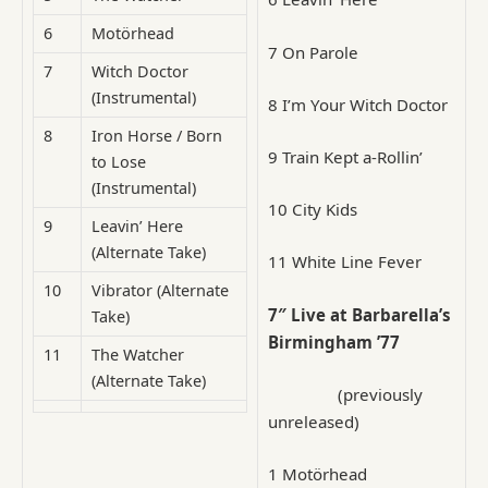
6
Motörhead
7
On Parole
7
Witch Doctor
(Instrumental)
8
I’m Your Witch Doctor
8
Iron Horse / Born
9
Train Kept a-Rollin’
to Lose
(Instrumental)
10
City Kids
9
Leavin’ Here
(Alternate Take)
11
White Line Fever
10
Vibrator (Alternate
7″
Live at Barbarella’s
Take)
Birmingham ’77
11
The Watcher
(Alternate Take)
(previously
unreleased)
1
Motörhead