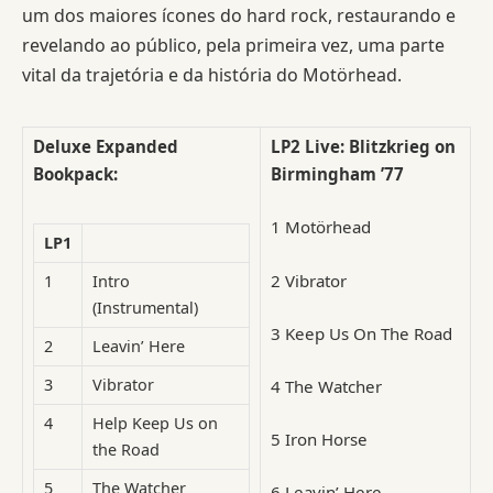
um dos maiores ícones do hard rock, restaurando e
revelando ao público, pela primeira vez, uma parte
vital da trajetória e da história do Motörhead.
Deluxe Expanded
LP2
Live: Blitzkrieg on
Bookpack:
Birmingham ’77
1
Motörhead
LP1
2
Vibrator
1
Intro
(Instrumental)
3
Keep Us On The Road
2
Leavin’ Here
3
Vibrator
4
The Watcher
4
Help Keep Us on
5
Iron Horse
the Road
5
The Watcher
6
Leavin’ Here