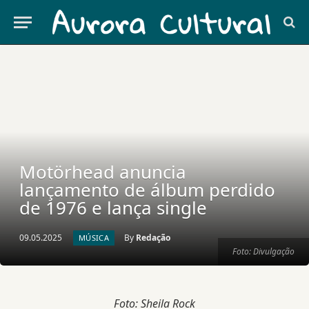
Motörhead anuncia
lançamento de álbum perdido
de 1976 e lança single
09.05.2025
By
Redação
MÚSICA
Foto: Divulgação
Foto: Sheila Rock