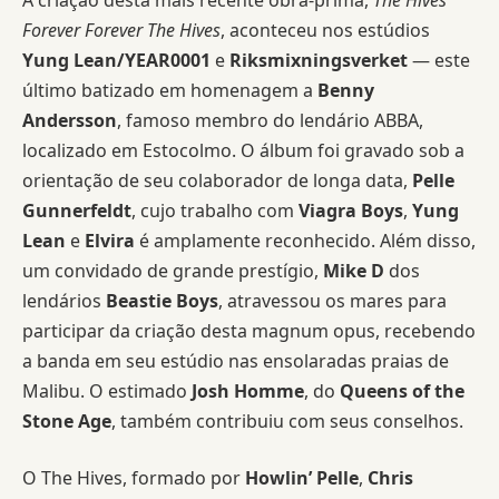
Forever Forever The Hives
, aconteceu nos estúdios
Yung Lean/YEAR0001
e
Riksmixningsverket
— este
último batizado em homenagem a
Benny
Andersson
, famoso membro do lendário ABBA,
localizado em Estocolmo. O álbum foi gravado sob a
orientação de seu colaborador de longa data,
Pelle
Gunnerfeldt
, cujo trabalho com
Viagra Boys
,
Yung
Lean
e
Elvira
é amplamente reconhecido. Além disso,
um convidado de grande prestígio,
Mike D
dos
lendários
Beastie Boys
, atravessou os mares para
participar da criação desta magnum opus, recebendo
a banda em seu estúdio nas ensolaradas praias de
Malibu. O estimado
Josh Homme
, do
Queens of the
Stone Age
, também contribuiu com seus conselhos.
O The Hives, formado por
Howlin’ Pelle
,
Chris