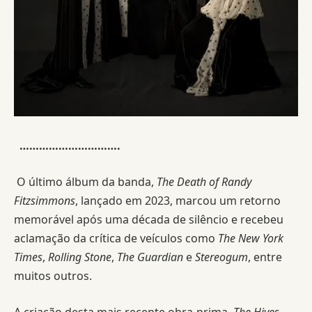
………………………….
O último álbum da banda,
The Death of Randy
Fitzsimmons
, lançado em 2023, marcou um retorno
memorável após uma década de silêncio e recebeu
aclamação da crítica de veículos como
The New York
Times
,
Rolling Stone
,
The Guardian
e
Stereogum
, entre
muitos outros.
A criação desta mais recente obra-prima,
The Hives