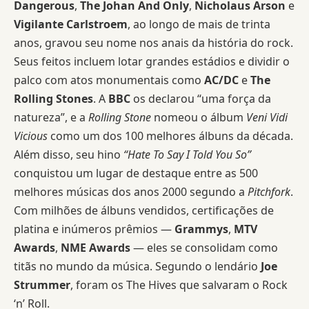
Dangerous
,
The Johan And Only
,
Nicholaus Arson
e
Vigilante Carlstroem
, ao longo de mais de trinta
anos, gravou seu nome nos anais da história do rock.
Seus feitos incluem lotar grandes estádios e dividir o
palco com atos monumentais como
AC/DC
e
The
Rolling Stones
. A
BBC
os declarou “uma força da
natureza”, e a
Rolling Stone
nomeou o álbum
Veni Vidi
Vicious
como um dos 100 melhores álbuns da década.
Além disso, seu hino
“Hate To Say I Told You So”
conquistou um lugar de destaque entre as 500
melhores músicas dos anos 2000 segundo a
Pitchfork
.
Com milhões de álbuns vendidos, certificações de
platina e inúmeros prêmios —
Grammys
,
MTV
Awards
,
NME Awards
— eles se consolidam como
titãs no mundo da música. Segundo o lendário
Joe
Strummer
, foram os The Hives que salvaram o Rock
‘n’ Roll.