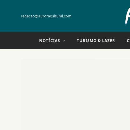
redacao@auroracultural.com
NOTÍCIAS
TURISMO & LAZER
C