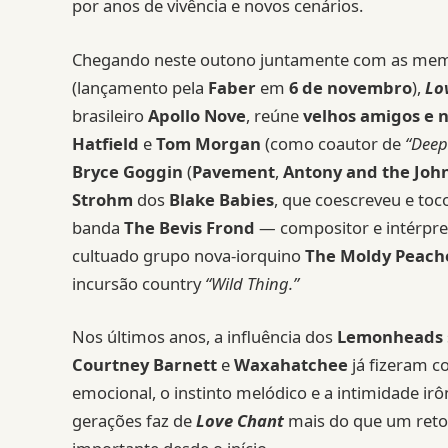
por anos de vivência e novos cenários.
Chegando neste outono juntamente com as me
(lançamento pela
Faber
em
6 de novembro
),
Lo
brasileiro
Apollo Nove
, reúne
velhos amigos e n
Hatfield
e
Tom Morgan
(como coautor de
“Deep
Bryce Goggin
(
Pavement
,
Antony and the Joh
Strohm
dos
Blake Babies
, que coescreveu e to
banda
The Bevis Frond
— compositor e intérpret
cultuado grupo nova-iorquino
The Moldy Peach
incursão country
“Wild Thing.”
Nos últimos anos, a influência dos
Lemonheads
Courtney Barnett
e
Waxahatchee
já fizeram c
emocional, o instinto melódico e a intimidade irô
gerações faz de
Love Chant
mais do que um reto