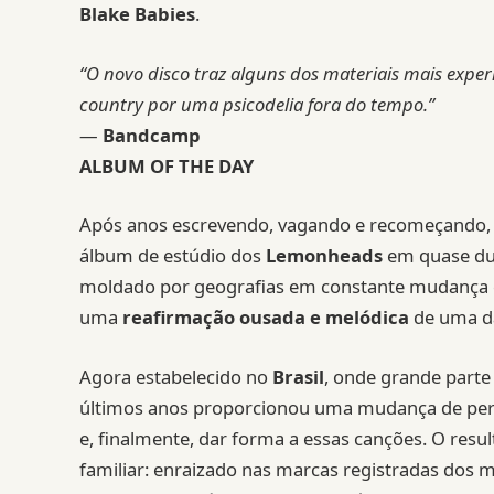
Blake Babies
.
“O novo disco traz alguns dos materiais mais exper
country por uma psicodelia fora do tempo.”
—
Bandcamp
ALBUM OF THE DAY
Após anos escrevendo, vagando e recomeçando
álbum de estúdio dos
Lemonheads
em quase dua
moldado por geografias em constante mudança e 
uma
reafirmação ousada e melódica
de uma da
Agora estabelecido no
Brasil
, onde grande part
últimos anos proporcionou uma mudança de pers
e, finalmente, dar forma a essas canções. O res
familiar: enraizado nas marcas registradas dos 