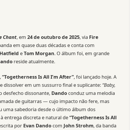
e Chant
, em
24 de outubro de 2025
, via
Fire
a banda em quase duas décadas e conta com
 Hatfield
e
Tom Morgan
. O álbum foi, em grande
Dando
reside atualmente.
,
“Togetherness Is All I’m After”
, foi lançado hoje. A
dissolver em um sussurro final e suplicante:
“Baby,
o desfecho dissonante,
Dando
conduz uma melodia
camada de guitarras — cujo impacto não fere, mas
riu uma sabedoria desde o último álbum dos
 à entrega discreta e natural de
“Togetherness Is All
escrita por
Evan Dando
com
John Strohm
, da banda