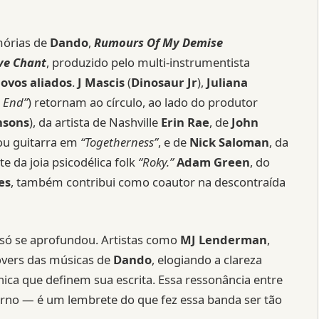
mórias de
Dando
,
Rumours Of My Demise
ve Chant
, produzido pelo multi-instrumentista
ovos aliados
.
J Mascis
(
Dinosaur Jr
),
Juliana
 End”
) retornam ao círculo, ao lado do produtor
nsons
), da artista de Nashville
Erin Rae
, de
John
cou guitarra em
“Togetherness”
, e de
Nick Saloman
, da
e da joia psicodélica folk
“Roky.”
Adam Green
, do
es
, também contribui como coautor na descontraída
só se aprofundou. Artistas como
MJ Lenderman
,
overs das músicas de
Dando
, elogiando a clareza
nica que definem sua escrita. Essa ressonância entre
rno — é um lembrete do que fez essa banda ser tão