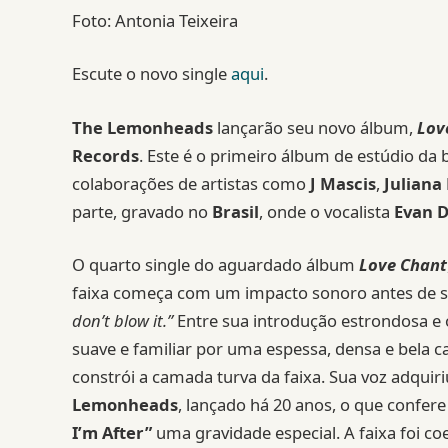
Foto: Antonia Teixeira
Escute o novo single
aqui
.
The Lemonheads
lançarão seu novo álbum,
Lov
Records
. Este é o primeiro álbum de estúdio d
colaborações de artistas como
J Mascis
,
Juliana
parte, gravado no
Brasil
, onde o vocalista
Evan 
O quarto single do aguardado álbum
Love Chant
faixa começa com um impacto sonoro antes de se 
don’t blow it.”
Entre sua introdução estrondosa e 
suave e familiar por uma espessa, densa e bela 
constrói a camada turva da faixa. Sua voz adqui
Lemonheads
, lançado há 20 anos, o que confere
I’m After”
uma gravidade especial. A faixa foi co