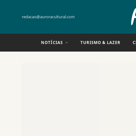
redacao@auroracultural.com
NOTÍCIAS
TURISMO & LAZER
C