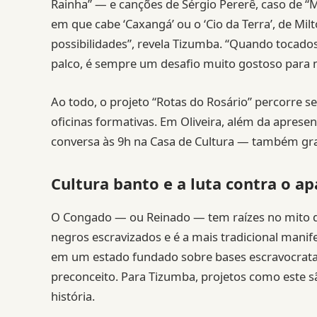
Rainha” — e canções de Sérgio Pererê, caso de “
em que cabe ‘Caxangá’ ou o ‘Cio da Terra’, de M
possibilidades”, revela Tizumba. “Quando tocados
palco, é sempre um desafio muito gostoso para m
Ao todo, o projeto “Rotas do Rosário” percorre 
oficinas formativas. Em Oliveira, além da apres
conversa às 9h na Casa de Cultura — também gra
Cultura banto e a luta contra o 
O Congado — ou Reinado — tem raízes no mito d
negros escravizados e é a mais tradicional mani
em um estado fundado sobre bases escravocratas,
preconceito. Para Tizumba, projetos como este 
história.