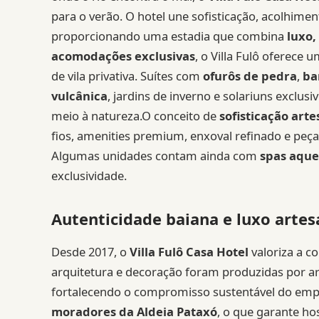
para o verão. O hotel une sofisticação, acolhimento
proporcionando uma estadia que combina
luxo,
acomodações exclusivas
, o Villa Fulô oferece
de vila privativa. Suítes com
ofurôs de pedra
,
ba
vulcânica
, jardins de inverno e solariuns exclu
meio à natureza.O conceito de
sofisticação arte
fios, amenities premium, enxoval refinado e peç
Algumas unidades contam ainda com
spas aque
exclusividade.
Autenticidade baiana e luxo artes
Desde 2017, o
Villa Fulô Casa Hotel
valoriza a c
arquitetura e decoração foram produzidas por art
fortalecendo o compromisso sustentável do emp
moradores da Aldeia Pataxó
, o que garante ho