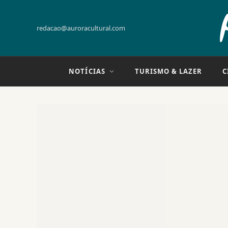
redacao@auroracultural.com
NOTÍCIAS
TURISMO & LAZER
C