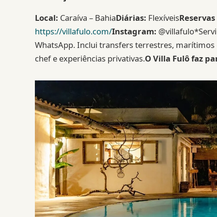
Local:
Caraíva – Bahia
Diárias:
Flexíveis
Reservas
https://villafulo.com/
Instagram:
@villafulo*Serv
WhatsApp. Inclui transfers terrestres, marítimos
chef e experiências privativas.
O Villa Fulô faz 