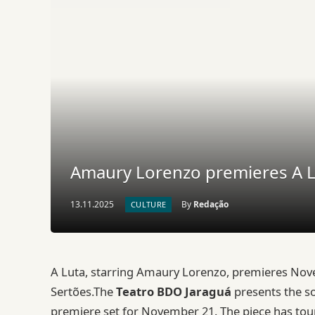
Amaury Lorenzo premieres A L
13.11.2025
By
Redação
CULTURE
A Luta, starring Amaury Lorenzo, premieres Nov
Sertões.The
Teatro BDO Jaraguá
presents the s
premiere set for November 21. The piece has tour