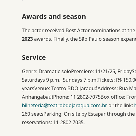
Awards and season
The actor received Best Actor nominations at th
2023
awards. Finally, the São Paulo season expan
Service
Genre: Dramatic soloPremiere: 11/21/25, FridaySe
Saturdays 9 p.m., Sundays 7 p.m.Tickets: R$ 150.0
yearsVenue: Teatro BDO JaraguáAddress: Rua Mart
Anhangabaú)Phone: 11 2802-7075Box office: From
bilheteria@teatrobdojaragua.com.br
or the link:
260 seatsParking: On site by Estapar through the 
reservations: 11-2802-7035.