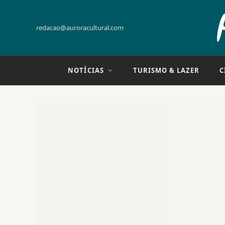
redacao@auroracultural.com
NOTÍCIAS
TURISMO & LAZER
C