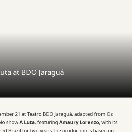
uta at BDO Jaraguá
ember 21 at Teatro BDO Jaraguá, adapted from Os
olo show
A Luta
, featuring
Amaury Lorenzo
, with its
ed Brazil for two years.The production is based on